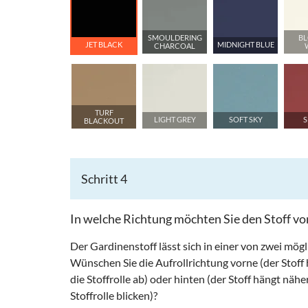
SMOULDERING
B
JET BLACK
MIDNIGHT BLUE
CHARCOAL
TURF
LIGHT GREY
SOFT SKY
S
BLACKOUT
Schritt 4
In welche Richtung möchten Sie den Stoff vo
Der Gardinenstoff lässt sich in einer von zwei mögl
Wünschen Sie die Aufrollrichtung vorne (der Stof
die Stoffrolle ab) oder hinten (der Stoff hängt nä
Stoffrolle blicken)?