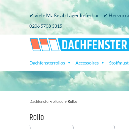
✔ viele Maße ab Lager lieferbar
✔ Hervorra
0206 5708 3315
Dachfensterrollos
Accessoires
Stoffmust
▼
▼
Dachfenster-rollo.de
»
Rollos
Rollo