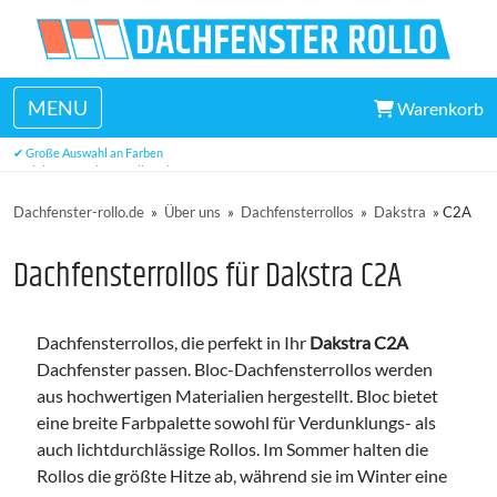
MENU
Warenkorb
✔ Hervorragender Kundendienst
✔ Große Auswahl an Farben
✔ viele Maße ab Lager lieferbar
Dachfenster-rollo.de
»
Über uns
»
Dachfensterrollos
»
Dakstra
»
C2A
Dachfensterrollos für Dakstra C2A
Dachfensterrollos, die perfekt in Ihr
Dakstra C2A
Dachfenster passen. Bloc-Dachfensterrollos werden
aus hochwertigen Materialien hergestellt. Bloc bietet
eine breite Farbpalette sowohl für Verdunklungs- als
auch lichtdurchlässige Rollos. Im Sommer halten die
Rollos die größte Hitze ab, während sie im Winter eine