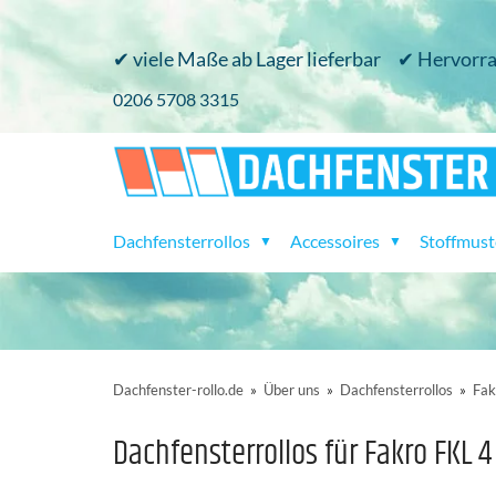
✔ viele Maße ab Lager lieferbar
✔ Hervorra
0206 5708 3315
Dachfensterrollos
Accessoires
Stoffmust
▼
▼
Dachfenster-rollo.de
»
Über uns
»
Dachfensterrollos
»
Fak
Dachfensterrollos für Fakro FKL 4