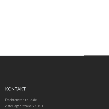
KONTAKT
Dachfenster-rollo.de
Asterlager Straße 97-101