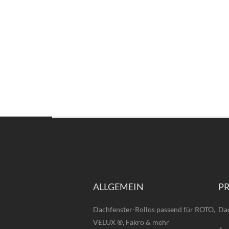
ALLGEMEIN
P
Dachfenster-Rollos passend für ROTO,
Dac
VELUX ®, Fakro & mehr