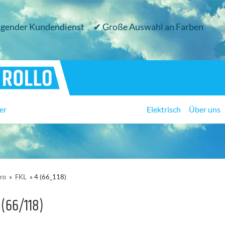
gender Kundendienst
✔ Große Auswahl an Farben
er
Elektrisch
Über uns
ro
»
FKL
»
4 (66_118)
 (66/118)