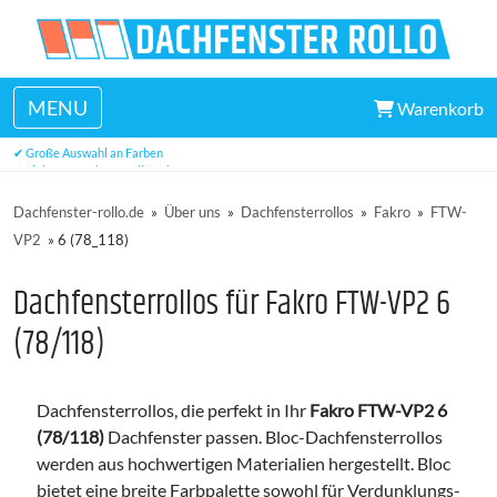
MENU
Warenkorb
✔ Hervorragender Kundendienst
✔ Große Auswahl an Farben
✔ viele Maße ab Lager lieferbar
Dachfenster-rollo.de
»
Über uns
»
Dachfensterrollos
»
Fakro
»
FTW-
VP2
»
6 (78_118)
Dachfensterrollos für Fakro FTW-VP2 6
(78/118)
Dachfensterrollos, die perfekt in Ihr
Fakro FTW-VP2 6
(78/118)
Dachfenster passen. Bloc-Dachfensterrollos
werden aus hochwertigen Materialien hergestellt. Bloc
bietet eine breite Farbpalette sowohl für Verdunklungs-