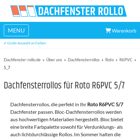
MENU
Warenkorb
✔ Hervorragender Kundendienst
✔ Große Auswahl an Farben
✔ viele Maße ab Lager lieferbar
Dachfenster-rollo.de
»
Über uns
»
Dachfensterrollos
»
Roto
»
R6PVC
»
5_7
Dachfensterrollos für Roto R6PVC 5/7
Dachfensterrollos, die perfekt in Ihr
Roto R6PVC 5/7
Dachfenster passen. Bloc-Dachfensterrollos werden
aus hochwertigen Materialien hergestellt. Bloc bietet
eine breite Farbpalette sowohl für Verdunklungs- als
auch lichtdurchlässige Rollos. Im Sommer halten die